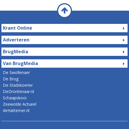
Krant Online
Adverteren
BrugMedia
Van BrugMedia
De Swollenaer
De Brug
De Stadskoerier
DeDrontenaar.nl
Schaapskooi
Zeewolde Actueel
deHattemer.nl