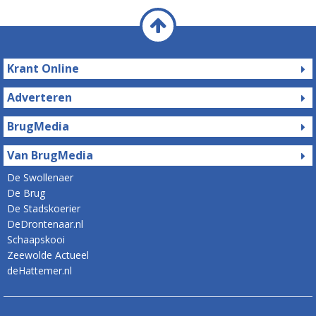
Krant Online
Adverteren
BrugMedia
Van BrugMedia
De Swollenaer
De Brug
De Stadskoerier
DeDrontenaar.nl
Schaapskooi
Zeewolde Actueel
deHattemer.nl